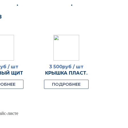
В
уб / шт
3 500руб / шт
15 00
ВЫЙ ЩИТ
КРЫШКА ПЛАСТ.
ДОМИК
ОБНЕЕ
ПОДРОБНЕЕ
ПОД
айс-листе