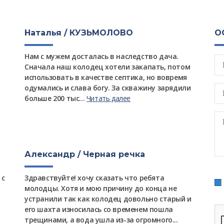
Наталья / КУЗЬМОЛОВО
Ю
О
Нам с мужем досталась в наследство дача.
Оч
Сначала наш колодец хотели закапать, потом
3 
использовать в качестве септика, но вовремя
пр
одумались и слава богу. За скважину зарядили
по
больше 200 тыс...
Читать далее
ск
Александр / Черная речка
Д
 с
Здравствуйте! хочу сказать что ребята
До
молодцы. Хотя и мою причину до конца не
дв
устранили так как колодец довольно старый и
вв
его шахта износилась со временем пошла
об
трещинами, а вода ушла из-за огромного...
ра