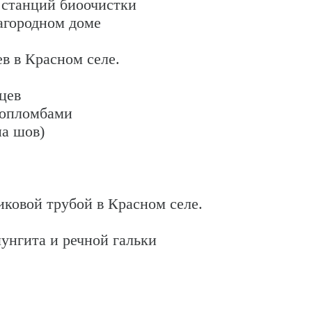
 станций биоочистки
агородном доме
в в Красном селе.
цев
ропломбами
на шов)
иковой трубой в Красном селе.
унгита и речной гальки