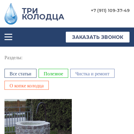
ТРИ
+7 (911) 109-37-49
КОЛОДЦА
ГЛАВНАЯ
УСЛУГИ
ЗАКАЗАТЬ ЗВОНОК
ТОВАРЫ
Разделы:
ЦЕНЫ
ФОТО
Все статьи
Полезное
Чистка и ремонт
О копке колодца
ОТЗЫВЫ
О
КОМПАНИИ
КОНТАКТЫ